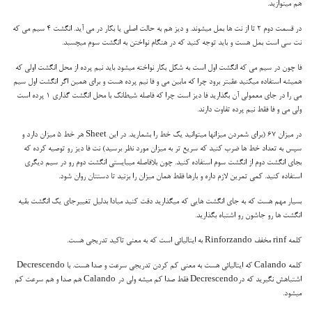
هم مینوازید.
در قسمت دوم 2 تا از نت ها بمل میشوند. و دیز هم به حالت اصلی یا بکار در می آید. انگشت 4 سیم می که
نت سی است بمل هست و باید توجه کنید که در هنگام نواختن به انگشت سوم میچسبد.
فا چون در سیم می که انگشت اول است به شکل بکار نواخته میشود باید نیم پرده از محل انگشت اولی که
همیشه استفاده میکنید عقبتر برود چرا که مابین می و فا نیم پرده هست و برای همین اگر انگشت اول سیم
می را در جای معمولی آن بگذارید فا دیز است چرا که فاصله شیطانک با محل انگشت گذاری 1 پرده است
ولی می و فا فقط نیم پرده تفاوت دارند.
در میزان 67 (برای شمردن میزانها میتوانید یک خط را بشمارید. در این Sheet هر خط 5 میزان دارد و
سپس به تعداد خط ها ضرب کنید که سریع تر به میزان مورد نظر برسید) نت فا دیز رو توصیه کرده که
بجای انگشت دوم از انگشت سوم استفاده کنید. چون بلافاصله میبایستی انگشت دوم رو در سیم دیگری
استفاده کنید. کمی تمرین لازم داره و بارها فقط همان میزان را بزنید تا دستتان روان شود.
بسیار مهم هست که به جای انگشت هایی که میگذارید دقت کنید مبادا بدلیل تغییرجای یک انگشت بقیه
انگشت ها رو جاشون رو اشتباه بگذارید.
کلمه rinf مخفف Rinforzando به ایتالیائی است که به معنی تاکید تدریجی هست.
کلمه Calando که ایتالیائی هست به معنی کم کردن تدریجی سرعت و صدا هست. با Decrescendo
اشتباهش نگیرید که درDecrescendo فقط صدا کم میشه ولی در Calando هم صدا و هم سرعت کم
میشود.