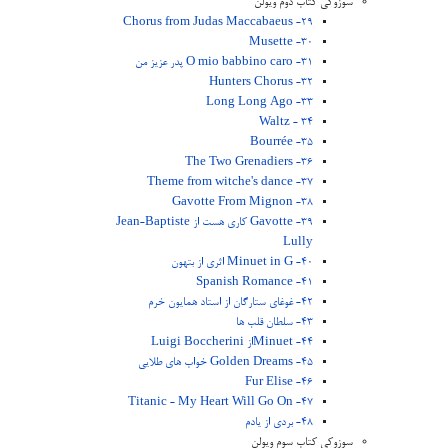
سوزوکی کتاب دوم ویولن
29- Chorus from Judas Maccabaeus
30- Musette
31- O mio babbino caro پدر عزیز من
32- Hunters Chorus
33- Long Long Ago
34 - Waltz
35- Bourrée
36- The Two Grenadiers
37- Theme from witche's dance
38- Gavotte From Mignon
39- Gavotte کاری هست از Jean-Baptiste
Lully
40- Minuet in G اثری از بتهون
41- Spanish Romance
42- غوغای ستارگان از استاد همایون خرم
43- سلطان قلب ها
44- Minuetاز Luigi Boccherini
45- Golden Dreams خواب های طلایی
46- Fur Elise
47- Titanic - My Heart Will Go On
48- بردی از یادم
سوزوکی کتاب سوم ویولن