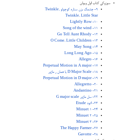
سوزوکی کتاب اول ویولن
9- چشمک بزن ستاره کوچولو Twinkle,
Twinkle, Little Star
10- Lightly Row
11- Song of the wind
12- Go Tell Aunt Rhody
13- O Come, Little Children
14- May Song
15- Long Long Ago
16- Allegro
17- Perpetual Motion in A major
18- D Major Scale یا همان ر ماژور
19- Perpetual Motion in D major
20- Allegretto
21- Andantino
22- سل ماژور G major scale
23- اتود Etude
24- Minuet 1
25- Minuet 2
26- Minuet 3
27- The Happy Farmer
28- Gavotte