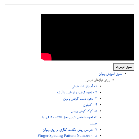
منوی درس‌ها
منوی آموزش ویولن
پیش نیازهای درسی
1- آموزش نت خوانی
2 - نحوه گرفتن و نواختن با آرشه
3- نحوه دست گرفتن ویولن
4 - کلیفون
5- کوک کردن ویولن
6- نحوه مشخص کردن محل انگشت گذاری با
چسب
7- تدریس روش انگشت گذاری بر روی ویولن
8- Finger Spacing Pattern Number 1