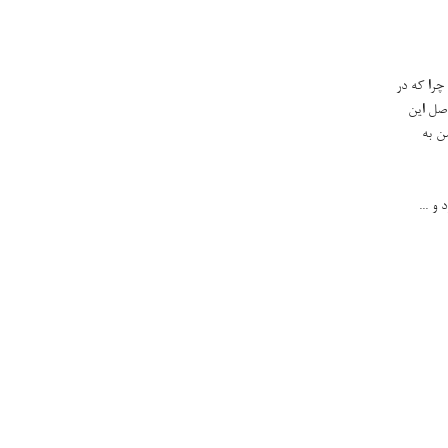
سری طلب می کند چرا که در
 حاصل این
ن به
و ...