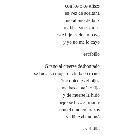
con los ojos grises
en vez de aceituna
niño albino de luna
maldita su estampa
este hijo es de un payo
y yo no me lo cayo
estribillo
Gitano al creerse deshonrado
se fue a su mujer cuchillo en mano
¿de quién es el hijo?
me has engañao fijo
y de muerte la hirió
luego se hizo al monte
con el niño en brazos
y allí le abandonó
estribillo