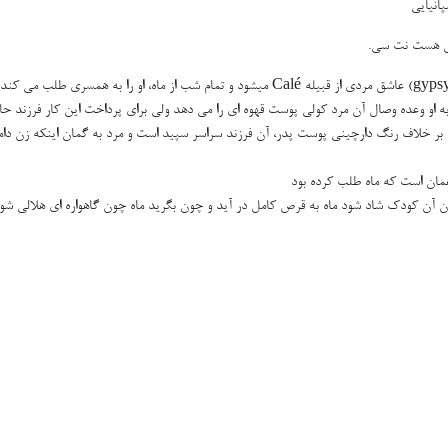
مل هست نت سی.
شعر این ترانه روایت افسانه ای است که در آن زنی کولی از رومانی (gypsy) عاشق مردی از قبیله Calé میشود و تمام شب از ماه، او را به هم
 Calé ممنوع است. در نهایت ماه به او وعده وصال آن مرد کولی پوست قهوه ای را می دهد ولی برای پرداخت این کار فرزند
د بر خلاف رنگ دارچینی پوست پدر، آن فرزند سراسر سپید است و مرد به گمان اینکه زن دام
 همان است که ماه طلب کرده بود
 آن کودک شاد شود ماه به قرص کامل در آید و چون بگرید ماه چون گاهواره ای هلالی شود 