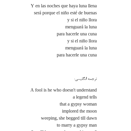
Y en las noches que haya luna llena
será porque el niño esté de buenas
y si el niño llora
menguará la luna
para hacerle una cuna
y si el niño llora
menguará la luna
para hacerle una cuna
---------------------------------------------------
ترجمه انگلیسی:
A fool is he who doesn't understand
a legend tells
that a gypsy woman
implored the moon
weeping, she begged till dawn
to marry a gypsy man