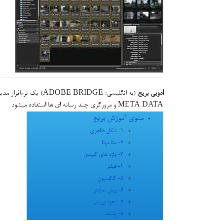
ادوبی بریج
(به انگلیسی:  BRIDGE
META DATA و مرورگری چند رسانه ای ها استفاده میشود
منوی آموزش بریج
1- شکل ظاهری
2- متا دیتا
3- واژه های کلیدی
4- فیلتر
5- کلکسیون
6- پیش نمایش
7- نحوه بررسی
8- پشته