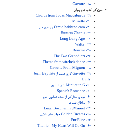
28- Gavotte
سوزوکی کتاب دوم ویولن
29- Chorus from Judas Maccabaeus
30- Musette
31- O mio babbino caro پدر عزیز من
32- Hunters Chorus
33- Long Long Ago
34 - Waltz
35- Bourrée
36- The Two Grenadiers
37- Theme from witche's dance
38- Gavotte From Mignon
39- Gavotte کاری هست از Jean-Baptiste
Lully
40- Minuet in G اثری از بتهون
41- Spanish Romance
42- غوغای ستارگان از استاد همایون خرم
43- سلطان قلب ها
44- Minuetاز Luigi Boccherini
45- Golden Dreams خواب های طلایی
46- Fur Elise
47- Titanic - My Heart Will Go On