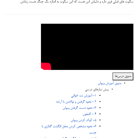
سکوت های قبلی فرق داره و دلیلش این هست که این سکوت به اندازه یک چنگ هست زمانش.
منوی درس‌ها
منوی آموزش ویولن
پیش نیازهای درسی
1- آموزش نت خوانی
2 - نحوه گرفتن و نواختن با آرشه
3- نحوه دست گرفتن ویولن
4 - کلیفون
5- کوک کردن ویولن
6- نحوه مشخص کردن محل انگشت گذاری با
چسب