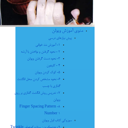
منوی آموزش ویولن
پیش نیازهای درسی
1- آموزش نت خوانی
2 - نحوه گرفتن و نواختن با آرشه
3- نحوه دست گرفتن ویولن
4 - کلیفون
5- کوک کردن ویولن
6- نحوه مشخص کردن محل انگشت
گذاری با چسب
7- تدریس روش انگشت گذاری بر روی
ویولن
8- Finger Spacing Pattern
Number 1
سوزوکی کتاب اول ویولن
9- چشمک بزن ستاره کوچولو Twinkle,