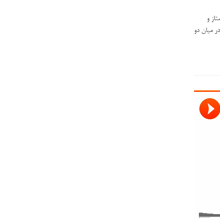
با در ۲۲ سالگی دانشجوی ممتاز و
در میان دو