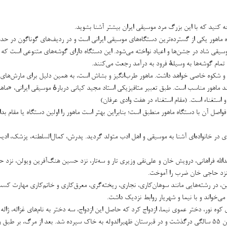
 کنید که با این بزرگ مرد موسیقی ایران بیشتر آشنا بشوید.
یقی شاد در جشن‌ها و اعیاد نواخته می‌شود. این دستگاه دارای گوشه‌های متنوعی است که با
 تمام گوشه‌ها به وسیلهٔ فرود به درآمد رجعت می‌کنند.
بهت و شکوه خاصی خواهد داشت. ماهور طرب‌انگیز و بشاش است، به همین دلیل برای مارش‌های
ماهور مناسب است. طبق تعبیر متافیزیکی استاد مجید کیانی دربارهٔ موسیقی ایرانی، «ماهو
و استغناء است. (مقام استغناء در هفت وادی عرفان)
واصل آن با دستگاه ماهور منطبق است؛ بنابراین بهتر است ماهور را اولین دستگاه یا مقام بدان
 فرزند ابوالقاسم کمال‌السلطنه در سال ۱۲۸۱ خورشیدی در خانواده‌ای آشنا به موسیقی و اهل ادب متولد گردید. پدرش، کمال‌السلطنه، پزشک، اد
دالله فراهانی، درویش خان و علی‌نقی وزیری تار و سه‌تار، نزد حسین هنگ‌آفرین ویولن، نزد 
و نزد حاجی خان ضرب را آموخت.
ین، در رشته‌هایی مانند سوهان‌کاری، نجاری، ریخته‌گری، معرق‌کاری و خاتم‌کاری مهارت کس
می‌خواند و با نیما و شهریار روابط نزدیک داشت.
 اسفندیاری کوه نور، دختر عموی نیما، ازدواج کرد که حاصل این ازدواج، سه دختر به نام‌های غزاله، ژاله
می‌باشد. ابوالحسن صبا در سال ۱۳۳۶ و به علت ناراحتی قلبی در سن ۵۵ سالگی درگذشت و در قبرستان ظهیرالدوله به خاک سپرده شد. بعد از مرگ، بر