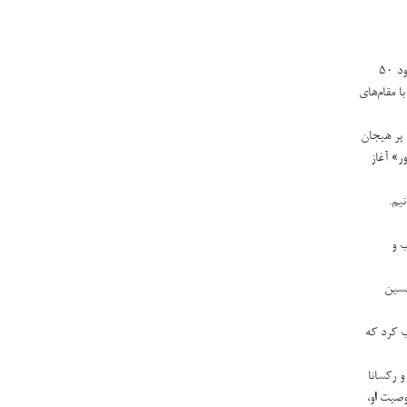
این کار که چهار مضراب ساده نام دارد در دستگاه ماهور است. دستگاه ماهور یکی از گسترده‌ترین دستگاه‌های موسیقی ایرانی است و در ردیف‌های گوناگون در حدود ۵۰
 مقام‌های
 پر هیجان
ر» آغاز
یم.
یب و
حسین
ب کرد که
 و رکسانا
 طبق وصیت او،