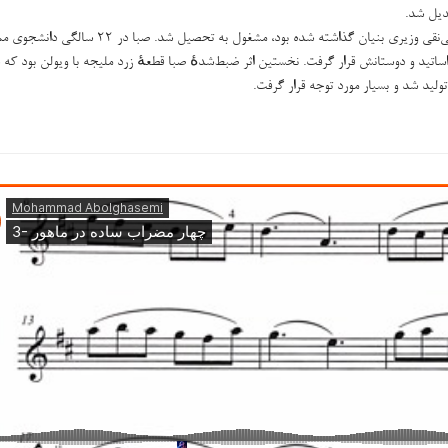
ابوالحسن صبا در سال ۱۳۰۲ در مدرسهٔ عالی موسیقی که توسط علی‌نقی وزیری بنیان گذاشته شده بود، مشغول به تحصیل شد. ص
اساتید و دوستانش قرار گرفت. نخستین اثر ضبط‌شدهٔ صبا قطعهٔ زرد ملیجه با ویولن بود که 