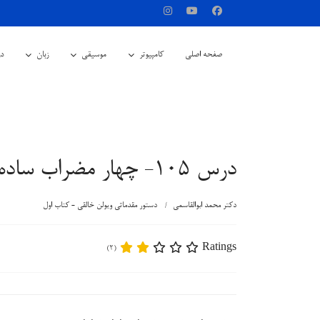
صفحه اصلی
کامپیوتر
موسیقی
زبان
در
درس 105- چهار مضراب ساده
دکتر محمد ابوالقاسمی
دستور مقدماتی ویولن خالقی - کتاب اول
Ratings
(2)