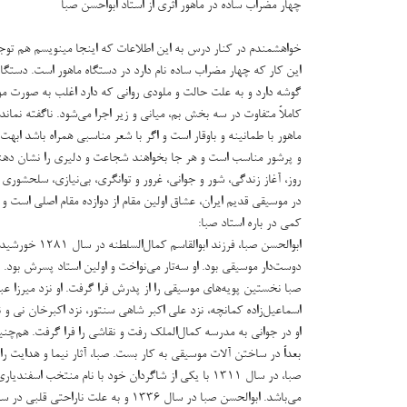
چهار مضراب ساده در ماهور اثری از استاد ابواحسن صبا
خواهشمندم در کنار درس به این اطلاعات که اینجا مینویسم هم توجه
گوشه دارد و به علت حالت و ملودی روانی که دارد اغلب به صورت موس
کاملاً متفاوت در سه بخش بم، میانی و زیر اجرا می‌شود. ناگفته نماند
ماهور با طمانینه و باوقار است و اگر با شعر مناسبی همراه باشد ا
و پرشور مناسب است و هر جا بخواهند شجاعت و دلیری را نشان دهند 
روز، آغاز زندگی، شور و جوانی، غرور و توانگری، بی‌نیازی، سلحشوری 
در موسیقی قدیم ایران، عشاق اولین مقام از دوازده مقام اصلی است و ف
کمی در باره استاد صبا:
ابوالحسن صبا،
دوست‌دار موسیقی بود. او سه‌تار می‌نواخت و اولین استاد پسرش بود.
صبا نخستین پویه‌های موسیقی را از پدرش فرا گرفت. او نزد میرزا عب
اسماعیل‌زاده کمانچه، نزد علی اکبر شاهی سنتور، نزد اکبرخان نی 
او در جوانی به مدرسه کمال‌الملک رفت و نقاشی را فرا گرفت. هم‌چن
بعداً در ساختن آلات موسیقی به کار بست. صبا، آثار نیما و هدایت را 
صبا، در سال ۱۳۱۱ با یکی از شاگردان خود با نام منتخب