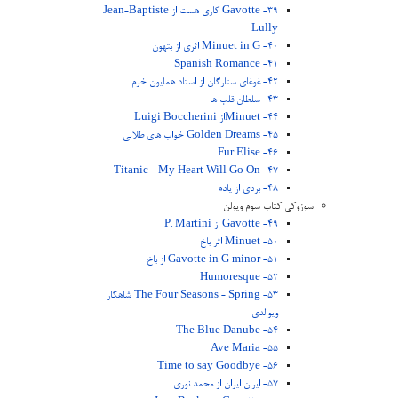
39- Gavotte کاری هست از Jean-Baptiste
Lully
40- Minuet in G اثری از بتهون
41- Spanish Romance
42- غوغای ستارگان از استاد همایون خرم
43- سلطان قلب ها
44- Minuetاز Luigi Boccherini
45- Golden Dreams خواب های طلایی
46- Fur Elise
47- Titanic - My Heart Will Go On
48- بردی از یادم
سوزوکی کتاب سوم ویولن
49- Gavotte از P. Martini
50- Minuet اثر باخ
51- Gavotte in G minor از باخ
52- Humoresque
53- The Four Seasons - Spring شاهکار
ویوالدی
54- The Blue Danube
55- Ave Maria
56- Time to say Goodbye
57- ایران ایران از محمد نوری