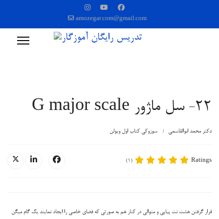
amozegar.com@gmail.com
22- سل ماژور G major scale
دکتر محمد ابوالقاسمی
سوزوکی کتاب اول ویولن
Ratings
(1)
قرار گرفتن هشت نت پیاپی و متوالی در کنار هم به صورتی که فضای خاصی را ایجاد نمایند یک گام میگن