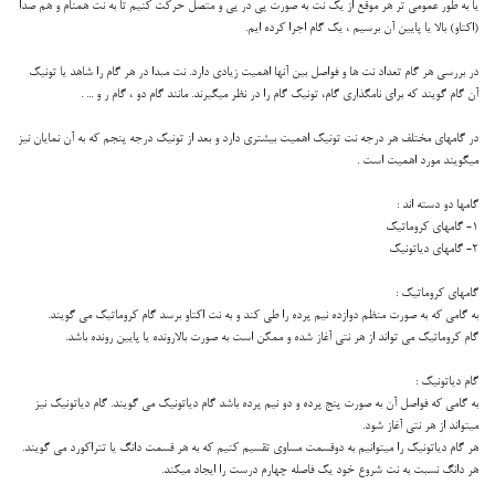
یا به طور عمومی تر هر موقع از یک نت به صورت پی در پی و متصل حرکت کنیم تا به نت همنام و هم صدا
(اکتاو) بالا یا پایین آن برسیم ، یک گام اجرا کرده ایم.
در بررسی هر گام تعداد نت ها و فواصل بین آنها اهمیت زیادی دارد. نت مبدا در هر گام را شاهد یا تونیک
آن گام گویند که برای نامگذاری گام، تونیک گام را در نظر میگیرند. مانند گام دو ، گام ر و ... .
در گامهای مختلف هر درجه نت تونیک اهمیت بیشتری دارد و بعد از تونیک درجه پنجم که به آن نمایان نیز
میگویند مورد اهمیت است .
گامها دو دسته اند :
1- گامهای کروماتیک
2- گامهای دیاتونیک
گامهای کروماتیک :
به گامی که به صورت منظم دوازده نیم پرده را طی کند و به نت اکتاو برسد گام کروماتیک می گویند.
گام کروماتیک می تواند از هر نتی آغاز شده و ممکن است به صورت بالارونده یا پایین رونده باشد.
گام دیاتونیک :
به گامی که فواصل آن به صورت پنج پرده و دو نیم پرده باشد گام دیاتونیک می گویند. گام دیاتونیک نیز
میتواند از هر نتی آغاز شود.
هر گام دیاتونیک را میتوانیم به دوقسمت مساوی تقسیم کنیم که به هر قسمت دانگ یا تتراکورد می گویند.
هر دانگ نسبت به نت شروع خود یک فاصله چهارم درست را ایجاد میکند.