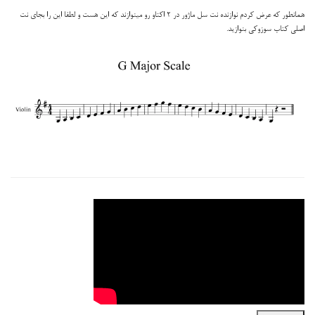
همانطور که عرض کردم نوازنده نت سل ماژور در 2 اکتاو رو مینوازند که این هست و لطفا این را بجای نت
اصلی کتاب سوزوکی بنوازید.