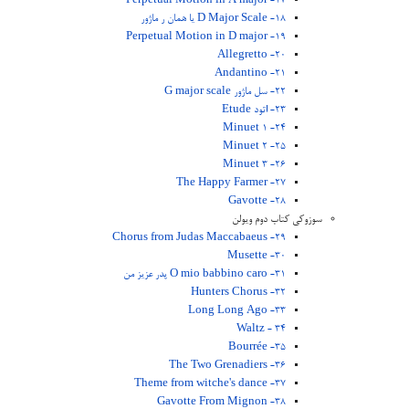
17- Perpetual Motion in A major
18- D Major Scale یا همان ر ماژور
19- Perpetual Motion in D major
20- Allegretto
21- Andantino
22- سل ماژور G major scale
23- اتود Etude
24- Minuet 1
25- Minuet 2
26- Minuet 3
27- The Happy Farmer
28- Gavotte
سوزوکی کتاب دوم ویولن
29- Chorus from Judas Maccabaeus
30- Musette
31- O mio babbino caro پدر عزیز من
32- Hunters Chorus
33- Long Long Ago
34 - Waltz
35- Bourrée
36- The Two Grenadiers
37- Theme from witche's dance
38- Gavotte From Mignon