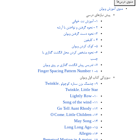
منوی درس‌ها
منوی آموزش ویولن
پیش نیازهای درسی
1- آموزش نت خوانی
2 - نحوه گرفتن و نواختن با آرشه
3- نحوه دست گرفتن ویولن
4 - کلیفون
5- کوک کردن ویولن
6- نحوه مشخص کردن محل انگشت گذاری با
چسب
7- تدریس روش انگشت گذاری بر روی ویولن
8- Finger Spacing Pattern Number 1
سوزوکی کتاب اول ویولن
9- چشمک بزن ستاره کوچولو Twinkle,
Twinkle, Little Star
10- Lightly Row
11- Song of the wind
12- Go Tell Aunt Rhody
13- O Come, Little Children
14- May Song
15- Long Long Ago
16- Allegro