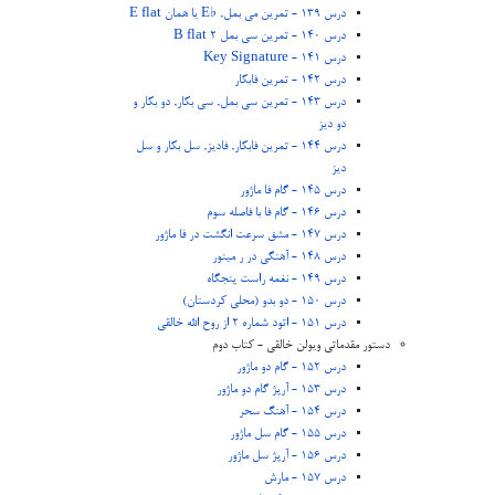
درس 139 - تمرین می بمل, ♭E یا همان E flat
درس 140 - تمرین سی بمل 2 B flat
درس 141 - Key Signature
درس 142 - تمرین فابکار
درس 143 - تمرین سی بمل, سی بکار, دو بکار و
دو دیز
درس 144 - تمرین فابکار, فادیز, سل بکار و سل
دیز
درس 145 - گام فا ماژور
درس 146 - گام فا با فاصله سوم
درس 147 - مشق سرعت انگشت در فا ماژور
درس 148 - آهنگی در ر مینور
درس 149 - نغمه راست پنجگاه
درس 150 - دو بدو (محلی کردستان)
درس 151 - اتود شماره 2 از روح الله خالقی
دستور مقدماتی ویولن خالقی - کتاب دوم
درس 152 - گام دو ماژور
درس 153 - آرپژ گام دو ماژور
درس 154 - آهنگ سحر
درس 155 - گام سل ماژور
درس 156 - آرپژ سل ماژور
درس 157 - مارش