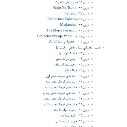
درس 95 - سرود ملی دانمارک
درس 96 - Kojo No Tsuki
درس 97 - Pie Jesu
درس 98 - Polovtsian Dances
درس 99- Madamina
درس 100- The Merry Peasant
درس 101- Les berceaux op. 23 no. 1
درس 102 - Auld Lang Syne
دستور مقدماتی ویولن خالقی - کتاب اول
درس 103- آهنگ نوید بهار
درس 104- پیش درآمد ماهور
درس 105- چهار مضراب ساده
درس 106- رنگ ماهور
درس 107- نت های کوچک بخش اول
درس 108- نت های کوچک بخش دوم
درس 109- نت های کوچک بخش سوم
درس 110- نت های کوچک بخش چهارم
درس 111- نت های کوچک بخش پنجم
درس 112- نت های کوچک بخش ششم
درس 113- سرود خواب تا چند
درس 114- اتود شماره 1
درس 115- پیش درآمد دشتی