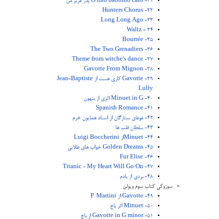
31- O mio babbino caro پدر عزیز من
32- Hunters Chorus
33- Long Long Ago
34 - Waltz
35- Bourrée
36- The Two Grenadiers
37- Theme from witche's dance
38- Gavotte From Mignon
39- Gavotte کاری هست از Jean-Baptiste
Lully
40- Minuet in G اثری از بتهون
41- Spanish Romance
42- غوغای ستارگان از استاد همایون خرم
43- سلطان قلب ها
44- Minuetاز Luigi Boccherini
45- Golden Dreams خواب های طلایی
46- Fur Elise
47- Titanic - My Heart Will Go On
48- بردی از یادم
سوزوکی کتاب سوم ویولن
49- Gavotte از P. Martini
50- Minuet اثر باخ
51- Gavotte in G minor از باخ