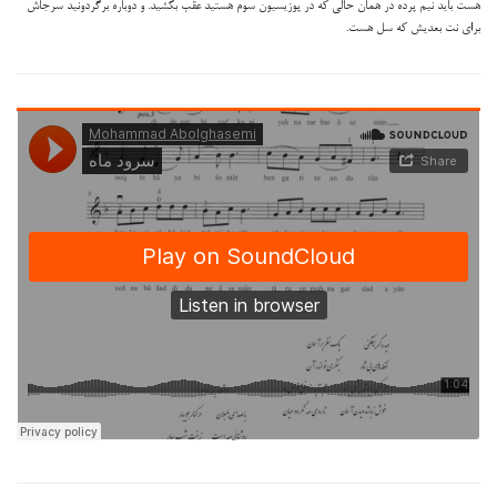
هست باید نیم پرده در همان حالی که در پوزیسیون سوم هستید عقب بکشید. و دوباره برگردونید سرجاش
برای نت بعدیش که سل هست.