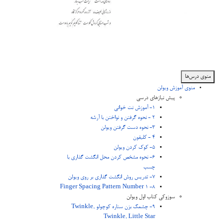
منوی درس‌ها
منوی آموزش ویولن
پیش نیازهای درسی
1- آموزش نت خوانی
2 - نحوه گرفتن و نواختن با آرشه
3- نحوه دست گرفتن ویولن
4 - کلیفون
5- کوک کردن ویولن
6- نحوه مشخص کردن محل انگشت گذاری با
چسب
7- تدریس روش انگشت گذاری بر روی ویولن
8- Finger Spacing Pattern Number 1
سوزوکی کتاب اول ویولن
9- چشمک بزن ستاره کوچولو Twinkle,
Twinkle, Little Star