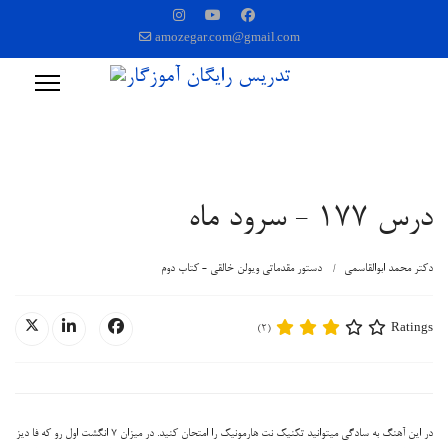
amozegar.com@gmail.com
درس 177 - سرود ماه
دکتر محمد ابوالقاسمی
دستور مقدماتی ویولن خالقی - کتاب دوم
Ratings
(2)
در این آهنگ به سادگی میتوانید تکنیک نت هارمونیک را امتحان کنید. در میزان 7 انگشت اول رو که فا دیز