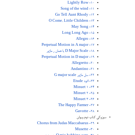
10- Lightly Row
11- Song of the wind
12- Go Tell Aunt Rhody
13- O Come, Little Children
14- May Song
15- Long Long Ago
16- Allegro
17- Perpetual Motion in A major
18- D Major Scale یا همان ر ماژور
19- Perpetual Motion in D major
20- Allegretto
21- Andantino
22- سل ماژور G major scale
23- اتود Etude
24- Minuet 1
25- Minuet 2
26- Minuet 3
27- The Happy Farmer
28- Gavotte
سوزوکی کتاب دوم ویولن
29- Chorus from Judas Maccabaeus
30- Musette