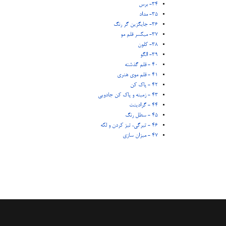
34- برس
35- مداد
36- جایگزین گر رنگ
37- میکسر قلم مو
38- کلون
39- الگو
40 - قلم گذشته
41 - قلم موی هنری
42 - پاک کن
43 - زمینه و پاک کن جادویی
44 - گرادینت
45 - سطل رنگ
46 - تیرگی، تیز کردن و لکه
47 - میزان سازی