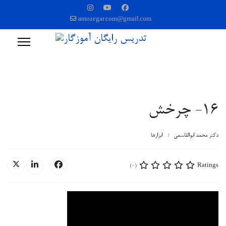
amozegar.com@gmail.com
16- چرخش
دکتر محمد ابوالقاسمی
ابزارها
Ratings
(0)