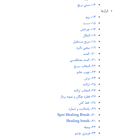
13- مینی بریج
ابزارها
14- زوم
15- دست
16- چرخش
17- انتقال
18- مربع مستطیل
19- بیضی دایره
20- کمند
21- کمند مغناطیسی
22- انتخاب سریع
23- چوب جادو
24- برش
25- تراشه
26- انتخاب تراشه
27- قطره چکان و نمونه بردار
28- خط کش
29- یادداشت و شماره
30- Spot Healing Brush
31- Healing brush
32- وصله
33- قرمزی چشم