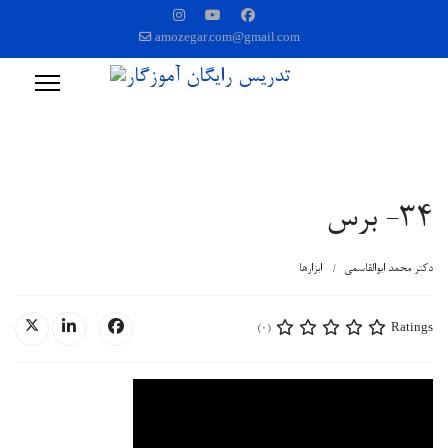
amozegar.com@gmail.com
34- برس
دکتر محمد ابوالقاسمی
ابزارها
Ratings
(0)