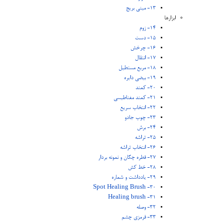
13- مینی بریج
ابزارها
14- زوم
15- دست
16- چرخش
17- انتقال
18- مربع مستطیل
19- بیضی دایره
20- کمند
21- کمند مغناطیسی
22- انتخاب سریع
23- چوب جادو
24- برش
25- تراشه
26- انتخاب تراشه
27- قطره چکان و نمونه بردار
28- خط کش
29- یادداشت و شماره
30- Spot Healing Brush
31- Healing brush
32- وصله
33- قرمزی چشم