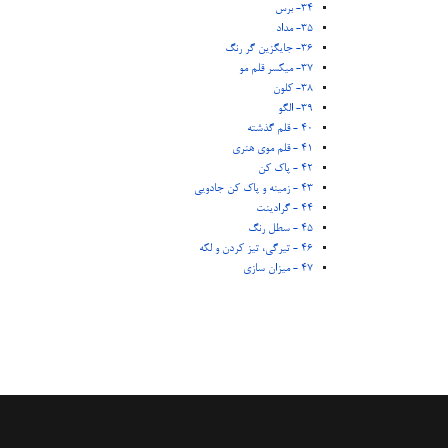
34- برس
35- مداد
36- جایگزین گر رنگ
37- میکسر قلم مو
38- کلون
39- الگو
40 - قلم گذشته
41 - قلم موی هنری
42 - پاک کن
43 - زمینه و پاک کن جادویی
44 - گرادینت
45 - سطل رنگ
46 - تیرگی، تیز کردن و لکه
47 - میزان سازی