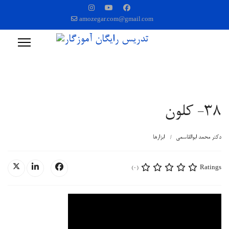
amozegar.com@gmail.com
38- کلون
دکتر محمد ابوالقاسمی
ابزارها
Ratings
(0)