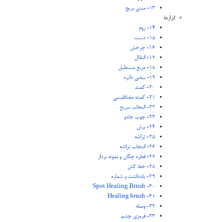
13- مینی بریج
ابزارها
14- زوم
15- دست
16- چرخش
17- انتقال
18- مربع مستطیل
19- بیضی دایره
20- کمند
21- کمند مغناطیسی
22- انتخاب سریع
23- چوب جادو
24- برش
25- تراشه
26- انتخاب تراشه
27- قطره چکان و نمونه بردار
28- خط کش
29- یادداشت و شماره
30- Spot Healing Brush
31- Healing brush
32- وصله
33- قرمزی چشم