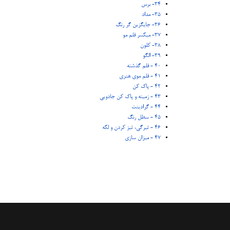
34- برس
35- مداد
36- جایگزین گر رنگ
37- میکسر قلم مو
38- کلون
39- الگو
40 - قلم گذشته
41 - قلم موی هنری
42 - پاک کن
43 - زمینه و پاک کن جادویی
44 - گرادینت
45 - سطل رنگ
46 - تیرگی، تیز کردن و لکه
47 - میزان سازی