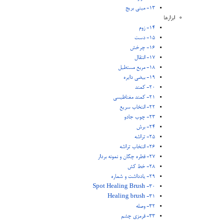
13- مینی بریج
ابزارها
14- زوم
15- دست
16- چرخش
17- انتقال
18- مربع مستطیل
19- بیضی دایره
20- کمند
21- کمند مغناطیسی
22- انتخاب سریع
23- چوب جادو
24- برش
25- تراشه
26- انتخاب تراشه
27- قطره چکان و نمونه بردار
28- خط کش
29- یادداشت و شماره
30- Spot Healing Brush
31- Healing brush
32- وصله
33- قرمزی چشم