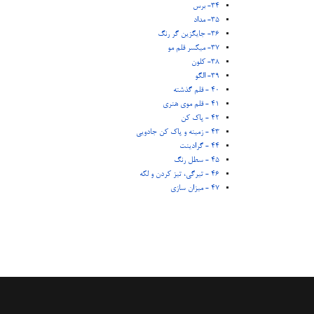
34- برس
35- مداد
36- جایگزین گر رنگ
37- میکسر قلم مو
38- کلون
39- الگو
40 - قلم گذشته
41 - قلم موی هنری
42 - پاک کن
43 - زمینه و پاک کن جادویی
44 - گرادینت
45 - سطل رنگ
46 - تیرگی، تیز کردن و لکه
47 - میزان سازی