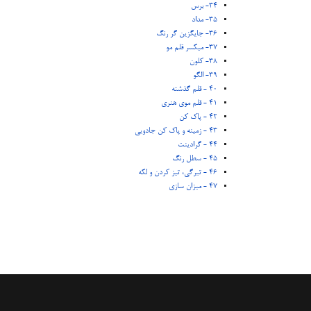
34- برس
35- مداد
36- جایگزین گر رنگ
37- میکسر قلم مو
38- کلون
39- الگو
40 - قلم گذشته
41 - قلم موی هنری
42 - پاک کن
43 - زمینه و پاک کن جادویی
44 - گرادینت
45 - سطل رنگ
46 - تیرگی، تیز کردن و لکه
47 - میزان سازی