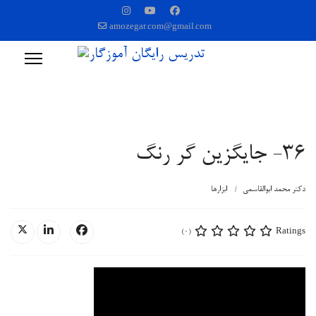
amozegar.com@gmail.com
36- جایگزین گر رنگ
دکتر محمد ابوالقاسمی
ابزارها
Ratings
(0)