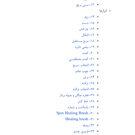
13- مینی بریج
ابزارها
14- زوم
15- دست
16- چرخش
17- انتقال
18- مربع مستطیل
19- بیضی دایره
20- کمند
21- کمند مغناطیسی
22- انتخاب سریع
23- چوب جادو
24- برش
25- تراشه
26- انتخاب تراشه
27- قطره چکان و نمونه بردار
28- خط کش
29- یادداشت و شماره
30- Spot Healing Brush
31- Healing brush
32- وصله
33- قرمزی چشم