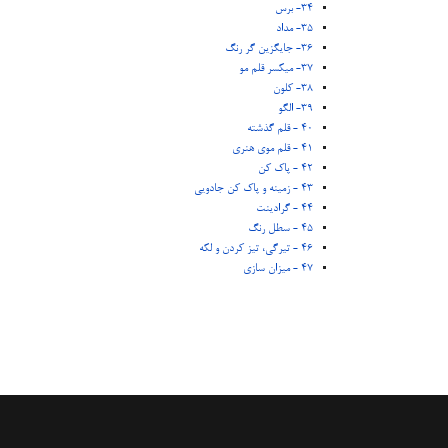
34- برس
35- مداد
36- جایگزین گر رنگ
37- میکسر قلم مو
38- کلون
39- الگو
40 - قلم گذشته
41 - قلم موی هنری
42 - پاک کن
43 - زمینه و پاک کن جادویی
44 - گرادینت
45 - سطل رنگ
46 - تیرگی، تیز کردن و لکه
47 - میزان سازی