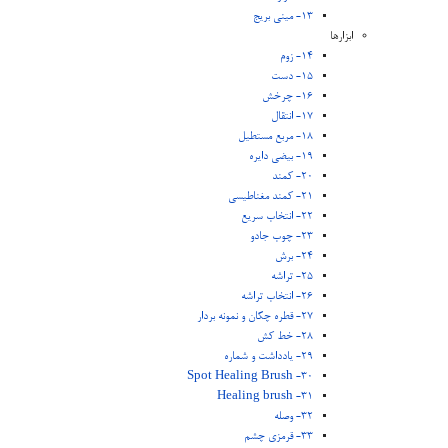
13- مینی بریج
ابزارها
14- زوم
15- دست
16- چرخش
17- انتقال
18- مربع مستطیل
19- بیضی دایره
20- کمند
21- کمند مغناطیسی
22- انتخاب سریع
23- چوب جادو
24- برش
25- تراشه
26- انتخاب تراشه
27- قطره چکان و نمونه بردار
28- خط کش
29- یادداشت و شماره
30- Spot Healing Brush
31- Healing brush
32- وصله
33- قرمزی چشم