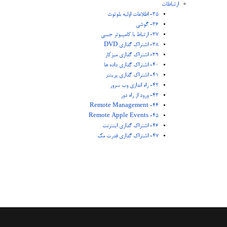
ارتباطات
35- اطلاعات اولیه بلوتوث
36- گوشی
37- ارتباط با کامپیوتر جیبی
38- اشتراک گذاری DVD
39- اشتراک گذاری میزکار
40- اشتراک گذاری داده ها
41- اشتراک گذاری پرینتر
42- راه اندازی وب سرور
43- ورود از راه دور
44- Remote Management
45- Remote Apple Events
46- اشتراک گذاری اینترنت
47- اشتراک گذاری قدرت مک