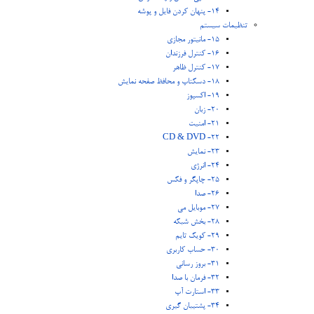
14- پنهان کردن فایل و پوشه
تنظیمات سیستم
15- مانیتور مجازی
16- کنترل فرزندان
17- کنترل ظاهر
18- دسکتاپ و محافظ صفحه نمايش
19- اکسپوز
20- زبان
21- امنیت
22- CD & DVD
23- نمایش
24- انرژی
25- چاپگر و فکس
26- صدا
27- موبایل می
28- بخش شبکه
29- کویک تایم
30- حساب کاربری
31- بروز رسانی
32- فرمان با صدا
33- استارت آپ
34- پشتیبان گیری