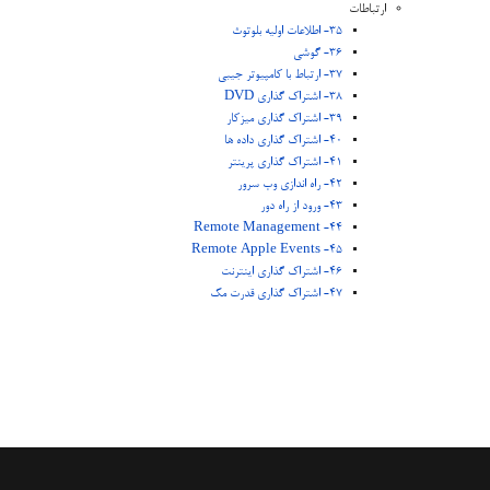
ارتباطات
35- اطلاعات اولیه بلوتوث
36- گوشی
37- ارتباط با کامپیوتر جیبی
38- اشتراک گذاری DVD
39- اشتراک گذاری میزکار
40- اشتراک گذاری داده ها
41- اشتراک گذاری پرینتر
42- راه اندازی وب سرور
43- ورود از راه دور
44- Remote Management
45- Remote Apple Events
46- اشتراک گذاری اینترنت
47- اشتراک گذاری قدرت مک