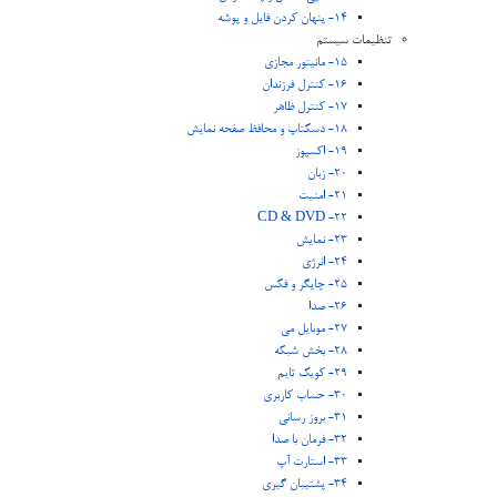
14- پنهان کردن فایل و پوشه
تنظیمات سیستم
15- مانیتور مجازی
16- کنترل فرزندان
17- کنترل ظاهر
18- دسکتاپ و محافظ صفحه نمايش
19- اکسپوز
20- زبان
21- امنیت
22- CD & DVD
23- نمایش
24- انرژی
25- چاپگر و فکس
26- صدا
27- موبایل می
28- بخش شبکه
29- کویک تایم
30- حساب کاربری
31- بروز رسانی
32- فرمان با صدا
33- استارت آپ
34- پشتیبان گیری