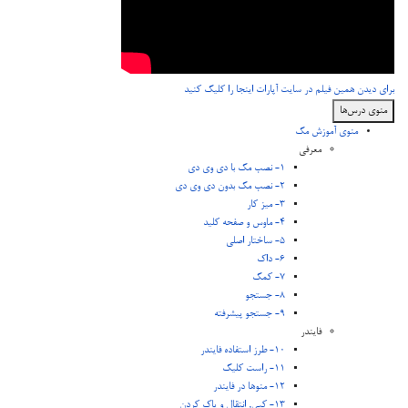
برای دیدن همین فیلم در سایت آپارات اینجا را کلیک کنید
منوی درس‌ها
منوی آموزش مک
معرفی
1- نصب مک با دی وی دی
2- نصب مک بدون دی وی دی
3- میز کار
4- ماوس و صفحه کلید
5- ساختار اصلی
6- داک
7- کمک
8- جستجو
9- جستجو پیشرفته
فایندر
10- طرز استفاده فایندر
11- راست کلیک
12- منوها در فایندر
13- کپی, انتقال و پاک کردن