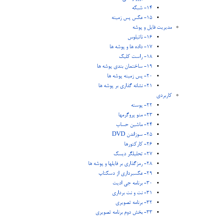
14- شبکه
15- عکس پس زمینه
مدیریت فایل و پوشه
16- ناتیلوس
17- داده ها و پوشه ها
18- راست کلیک
19- ساختمان بندی پوشه ها
20- پس زمینه پوشه ها
21- نشانه گذاری بر پوشه ها
کاربردی
22- پوسته
23- منو پروگرمها
24- ماشین حساب
25- سوزاندن DVD
26- کارکتورها
27- تحلیلگر دیسک
28- رمزگذاری بر فایلها و پوشه ها
29- عکسبرداری از دسکتاپ
30- برنامه جی ادیت
31- نت و نت برداری
32- برنامه تصویری
33- بخش دوم برنامه تصویری