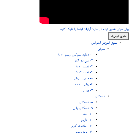
برای دیدن همین فیلم در سایت آپارات اینجا را کلیک کنید
منوی درس‌ها
منوی آموزش لینوکس
معرفی
1- دانلود لینوکس اوبنتو 8.10
2- سی دی لایو
3- نصب 8.10
4- نصب 9.04
5- مدیریت زبان
6- زبان برنامه ها
7- ورودی
دسکتاپ
8- دسکتاپ
9- دسکتاپ پانل
10- صدا
11- تاریخ
12- اطلاعات کاربر
13- بروز رسانی