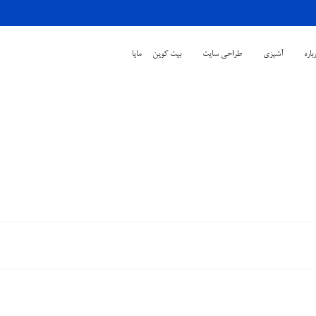
باره
آشپزی
طراحی سایت
بیت کوین
مایا