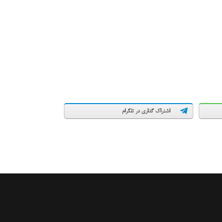
اشتراک گذاری در تلگرام