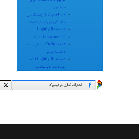
کوچولو Variation C برای
دست چپ
11- اجرای کامل چشمک بزن
ستاره کوچولو با هر دو دست
12- Lightly Row
13- The Honeybee
14- Cuckoo یا همان پرنده
فاخته به فارسی
15- Lightly Row البته با
ریتم دست چپ متفاوت
اشتراک گذاری در فیسبوک