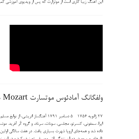
این آهنگ زیبا کاری است از موتزارت که پس از ویدیوی آموزشی کمی
ولفگانگ آمادئوس موتسارت Wolfgang Amadeus Mozart
۲۷ ژانویه ۱۷۵۶ - ۵ دسامبر ۱۷۹۱ آهنگ
اپرا، سمفونی، کنسرتو، مجلسی، سونات، سرناد، و گروه کُر آفرید. م
داده شد و همه‌جای اروپا شهرت بسیاری یافت. در هفت سالگی اولین س