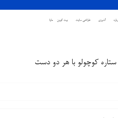
باره
آشپزی
طراحی سایت
بیت کوین
مایا