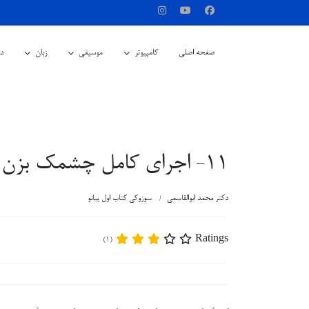
صفحه اصلی
کامپیوتر
موسیقی
زبان
در
11- اجرای کامل چشمک بزن ستاره کوچولو با هر دو دست
دکتر محمد ابوالقاسمی
سوزوکی کتاب اول پیانو
Ratings
(1)