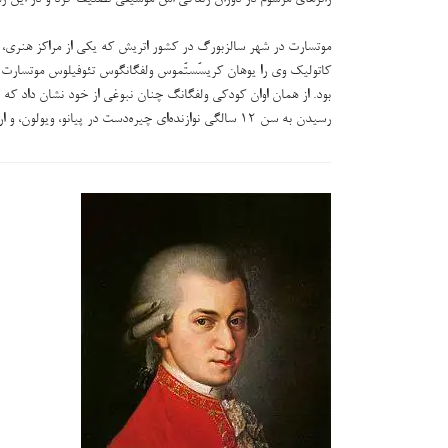
ژانرهای مرسوم در دوران زندگی اش موسیقی تصنیف کرد و در این زمین
موتسارت در شهر سالزبورگ در کشور اتریش که یکی از مراکز هنری، فعال
کاتولیک وی را یوهان کریسُستُموس ولفگانگوس تئوفیلوس موتسارت 
بود. از همان اوان کودکی ولفگانگ چنان نبوغی از خود نشان داد ک
رسیدن به سن ۱۲ سالگی نوازنده‌ای چیره‌دست در پیانو، ویولون، و ارگ شد.