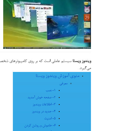
ویندوز ویستا
می‌گیرد.
منوی آموزش ویندوز ویستا
معرفی
1- نصب
2- صفحه خوش آمدید
3- اطلاعات ویندوز
4- جدید در ویندوز
5- امنیت
6- خاموش و روشن کردن