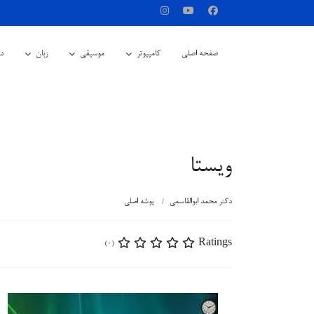
صفحه اصلی
کامپیوتر
موسیقی
زبان
در
ویستا
دکتر محمد ابوالقاسمی
پوشه اصلی
Ratings
(0)