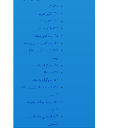
41- کاربر
42- کاربرجدید
43- کنترل کاربر
44- بازآوری رمز
45- رمزهای شبکه
46- رمزگذاری فایل و پوشه
47- کنترل کاربر بر فایل و
پوشه
48- مرکز امنیت
49- فایروال
50- پروگرام پدافند
51- تنظیمات امنیتی اینترنت
اکسپلورر
52- پوشه موقت اینترنت
اکسپلورر
53- افزودنی های اینترنت
اکسپلورر