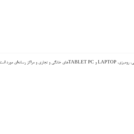
سیستم عاملی است که بر روی کامپیوترهای شخصی، رومیزی، LAPTOP و TABLET PCهای خانگی و تجاری و مراکز رسانه‌ای 