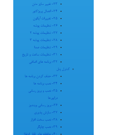
23- تغییر سایز متن
24- اتصال پروژکتور
25- تغییرات آیکون
26- تنظیمات پوشه
27- تنظیمات پوشه 2
28- تنظیمات پوشه 3
29- تنظیمات صدا
31- تنظیمات ساعت و تاریخ
32- برنامه های اضافی
کنترل پنل
33- حذف کردن برنامه ها
34- نصب برنامه ها
35- نصب و بروز رسانی
درایورها
36- بروز رسانی ویندوز
37- سازش پذیری
38- نصب سخت افزار
39- نصب چاپگر
40- حافظه های قابل انتقال