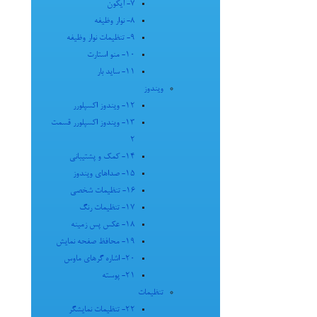
7- آیکون
8- نوار وظیفه
9- تنظیمات نوار وظیفه
10- منو استارت
11- ساید بار
ویندوز
12- ویندوز اکسپلورر
13- ویندوز اکسپلورر قسمت
2
14- کمک و پشتیبانی
15- صداهای ویندوز
16- تنظیمات شخصی
17- تنظیمات رنگ
18- عکس پس زمینه
19- محافظ صفحه نمایش
20- اشاره گرهای ماوس
21- پوسته
تنظیمات
22- تنظیمات نمایشگر