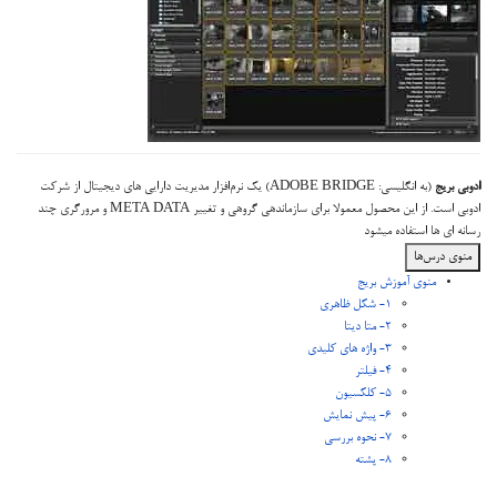
ادوبی بریج
(به انگلیسی: ADOBE BRIDGE) یک نرم‌افزار مدیریت دارایی های دیجیتال از شرکت
ادوبی است. از این محصول معمولا برای سازماندهی گروهی و تغییر META DATA و مرورگری چند
رسانه ای ها استفاده میشود
منوی درس‌ها
منوی آموزش بریج
1- شکل ظاهری
2- متا دیتا
3- واژه های کلیدی
4- فیلتر
5- کلکسیون
6- پیش نمایش
7- نحوه بررسی
8- پشته